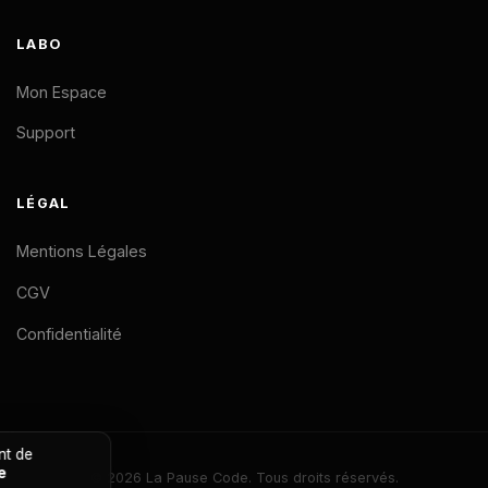
LABO
Mon Espace
Support
LÉGAL
Mentions Légales
CGV
Confidentialité
Un nouveau membre vient de
👋
rejoindre
La Pause Code
© 2026 La Pause Code. Tous droits réservés.