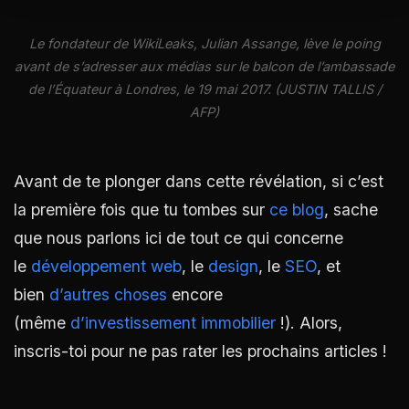
Le fondateur de WikiLeaks, Julian Assange, lève le poing
avant de s’adresser aux médias sur le balcon de l’ambassade
de l’Équateur à Londres, le 19 mai 2017. (JUSTIN TALLIS /
AFP)
Avant de te plonger dans cette révélation, si c’est
la première fois que tu tombes sur
ce blog
, sache
que nous parlons ici de tout ce qui concerne
le
développement web
, le
design
, le
SEO
, et
bien
d’autres choses
encore
(même
d’investissement immobilier
!). Alors,
inscris-toi pour ne pas rater les prochains articles !