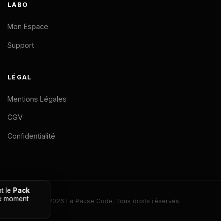
LABO
Mon Espace
Support
LÉGAL
Mentions Légales
CGV
Confidentialité
29 personnes
consultent le
Pack
🔥
Développeur Elite
en ce moment
© 2026 La Pause Code. Tous droits réservés.
En direct