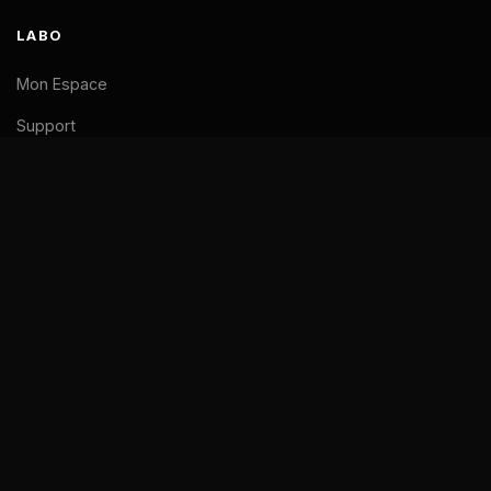
LABO
Mon Espace
Support
LÉGAL
Mentions Légales
CGV
Confidentialité
© 2026 La Pause Code. Tous droits réservés.