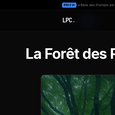
La Bible des Prompts est 
BIBLE IA
LPC
.
La Forêt des R