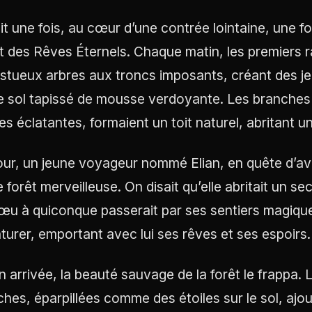
tait une fois, au cœur d’une contrée lointaine, une
t des Rêves Éternels. Chaque matin, les premiers ray
stueux arbres aux troncs imposants, créant des je
le sol tapissé de mousse verdoyante. Les branches
lles éclatantes, formaient un toit naturel, abritant
our, un jeune voyageur nommé Elian, en quête d’ave
e forêt merveilleuse. On disait qu’elle abritait un s
œu à quiconque passerait par ses sentiers magiques.
turer, emportant avec lui ses rêves et ses espoirs.
n arrivée, la beauté sauvage de la forêt le frappa. 
ches, éparpillées comme des étoiles sur le sol, ajo