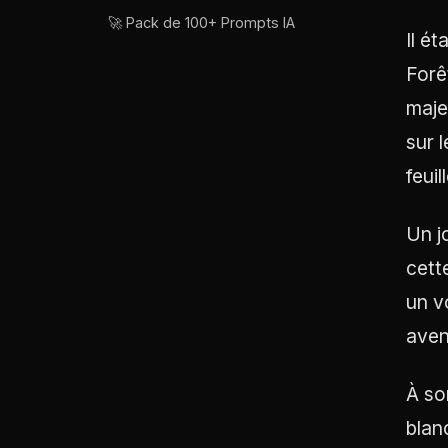
🚀 Pack de 100+ Prompts IA
Il é
Forê
maje
sur 
feui
Un j
cett
un v
aven
À so
blan