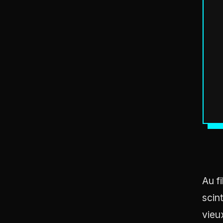
Au f
scin
vieu