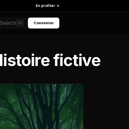
En profiter →
Search
Connexion
⌘K
istoire fictive