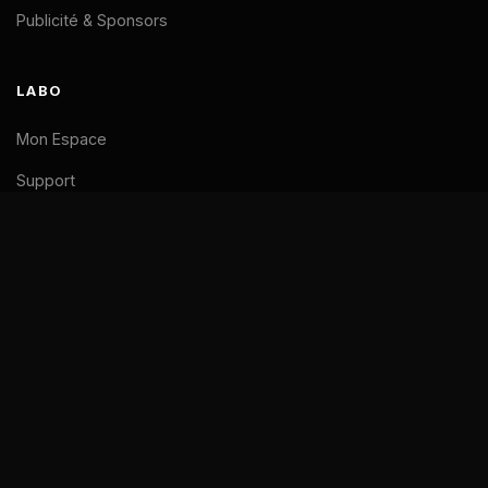
Publicité & Sponsors
LABO
Mon Espace
Support
LÉGAL
Mentions Légales
CGV
Confidentialité