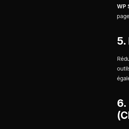
WP 
page
5.
Rédu
outi
égal
6.
(C