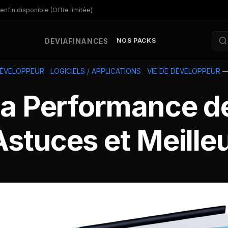
enfin disponible (Offre limitée)
NOS PACKS
DEV
IA
FINANCES
DÉVELOPPEUR
LOGICIELS / APPLICATIONS
VIE DE DÉVELOPPEUR
la Performance de
stuces et Meille