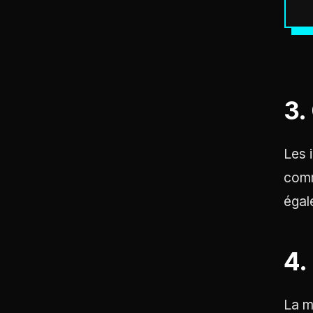
3.
Les 
co
égal
4.
La m