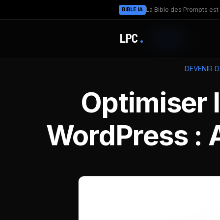
La Bible des Prompts est 
BIBLE IA
LPC
.
DEVENIR 
Optimiser 
WordPress : A