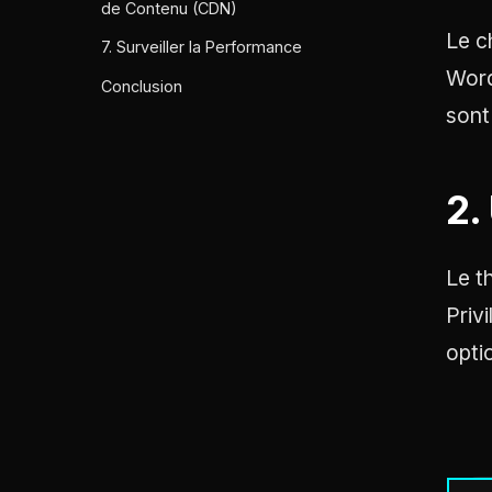
de Contenu (CDN)
Le c
7. Surveiller la Performance
Word
Conclusion
sont
2.
Le t
Priv
opti