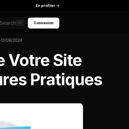
En profiter →
Search
Connexion
⌘K
—
13/09/2024
 Votre Site
ures Pratiques