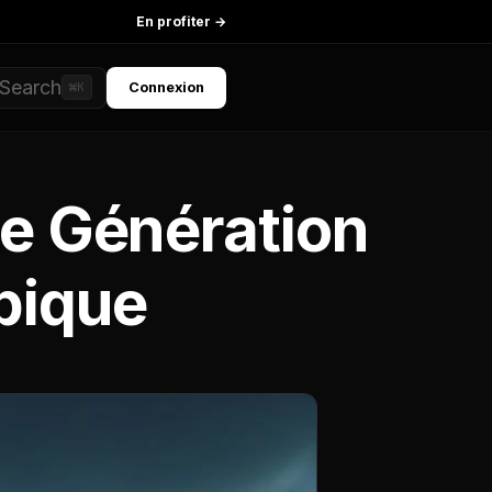
En profiter →
Search
Connexion
⌘K
le Génération
pique