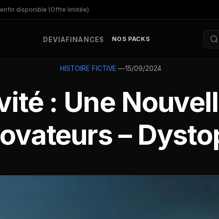
enfin disponible (Offre limitée)
NOS PACKS
DEV
IA
FINANCES
—
15/09/2024
HISTOIRE FICTIVE
vité : Une Nouvel
novateurs – Dysto