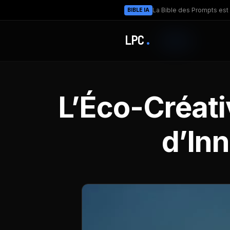
La Bible des Prompts est 
BIBLE IA
LPC
.
L’Éco-Créati
d’In