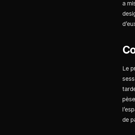
a mi
desi
d’eu
Co
Le p
sess
tard
pèse
l’es
de p