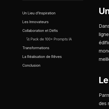
Un
Un Lieu d’Inspiration
Les Innovateurs
Dans
Collaboration et Défis
lign
🚀 Pack de 100+ Prompts IA
édif
Transformations
mond
La Réalisation de Rêves
meill
Conclusion
Le
Parm
des 