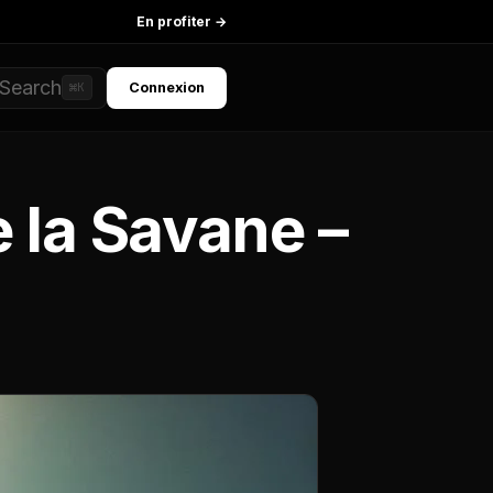
En profiter →
Search
Connexion
⌘K
 la Savane –