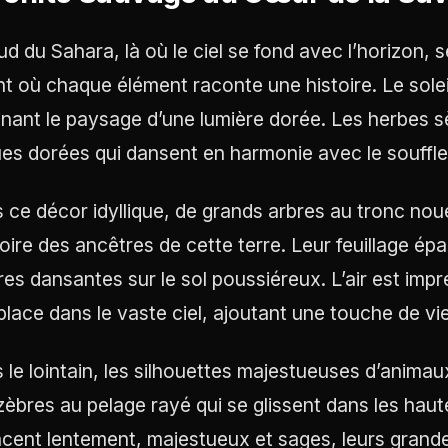
ud du Sahara, là où le ciel se fond avec l’horizon,
nt où chaque élément raconte une histoire. Le soleil
minant le paysage d’une lumière dorée. Les herbes 
es dorées qui dansent en harmonie avec le souffle 
 ce décor idyllique, de grands arbres au tronc nou
toire des ancêtres de cette terre. Leur feuillage épa
es dansantes sur le sol poussiéreux. L’air est imp
 place dans le vaste ciel, ajoutant une touche de v
 le lointain, les silhouettes majestueuses d’anima
zèbres au pelage rayé qui se glissent dans les hau
cent lentement, majestueux et sages, leurs grande