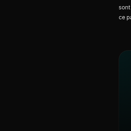
sont
ce p