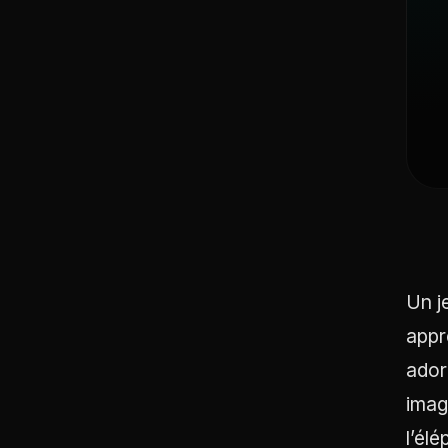
Un j
appr
ador
imag
l’él