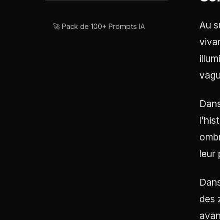
Au s
🚀 Pack de 100+ Prompts IA
viva
illu
vagu
Dans
l’his
ombr
leur
Dans
des 
avan