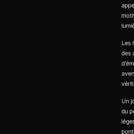
appe
motif
lumi
Les 
des 
d’ém
aven
véri
Un j
du p
lége
pont