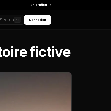
En profiter →
Search
Connexion
⌘K
ire fictive