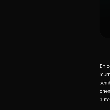
En c
murm
semb
chem
autou