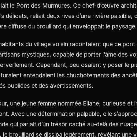
lait le Pont des Murmures. Ce chef-d’œuvre archit
s délicats, reliait deux rives d’une rivière paisible
ère diffuse du brouillard qui enveloppait le paysage.
habitants du village voisin racontaient que ce pont
artisans mystiques, capable de porter l’âme des v
erveillement. Cependant, peu osaient y poser le pie
turaient entendaient les chuchotements des ancêt
tés oubliées et des avertissements.
our, une jeune femme nommée Eliane, curieuse et in
ont. Avec une détermination palpable, elle s’appro
nde qui parlait d’un trésor caché au-delà des nuages
, le brouillard se dissipa légèrement, révélant une