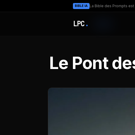
La Bible des Prompts est 
BIBLE IA
LPC
.
Le Pont de