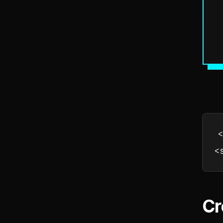
<
<
Cr