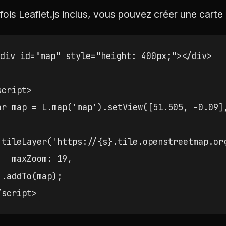
fois Leaflet.js inclus, vous pouvez créer une carte
div id="map" style="height: 400px;"></div>

script>

ar map = L.map('map').setView([51.505, -0.09],
.tileLayer('https://{s}.tile.openstreetmap.org
   maxZoom: 19,

).addTo(map);

/script>