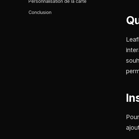
Personnalisation de la carte
Conclusion
Qu
Leaf
inte
souh
perm
In
Pour
ajou