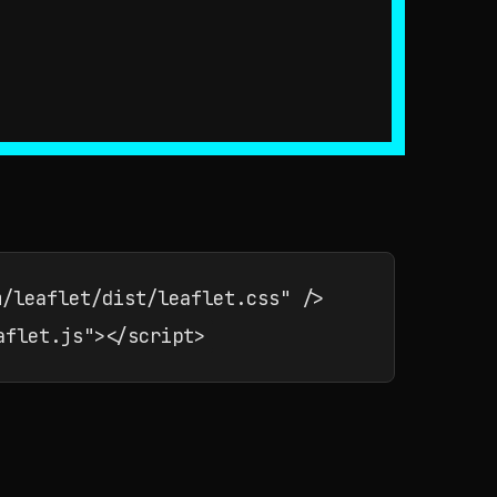
/leaflet/dist/leaflet.css" />

aflet.js"></script>