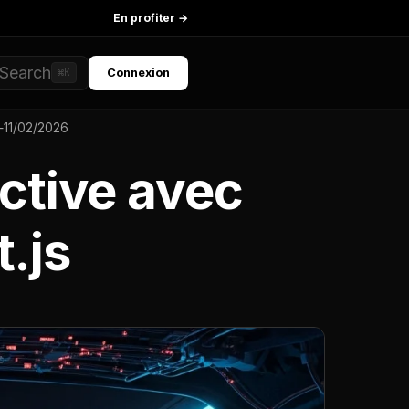
En profiter →
Search
Connexion
⌘K
—
11/02/2026
active avec
t.js