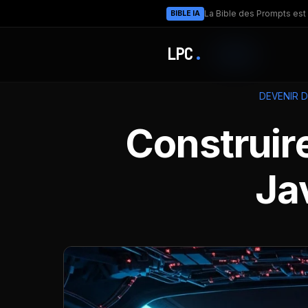
La Bible des Prompts est 
BIBLE IA
LPC
.
DEVENIR 
Construire
Jav