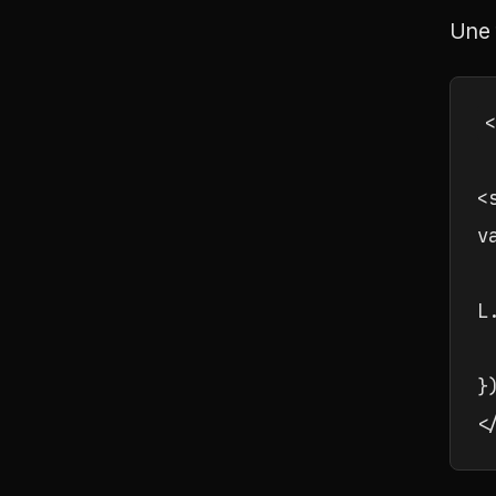
Une 
<
<
v
L
 
}
<