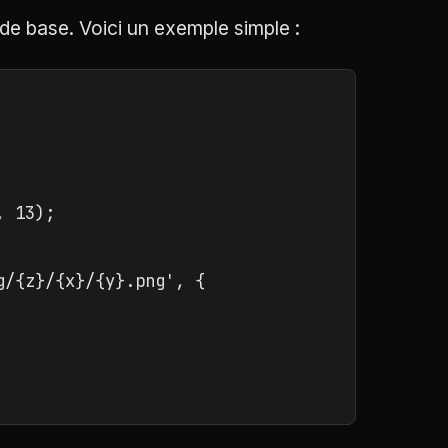
 de base. Voici un exemple simple :
 13);

/{z}/{x}/{y}.png', {
