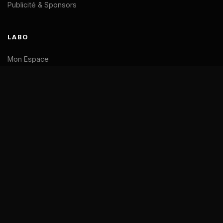
Publicité & Sponsors
Un nouveau membre vient de
👋
rejoindre
La Pause Code
LABO
Cette semaine
Mon Espace
Support
LÉGAL
Mentions Légales
CGV
Confidentialité