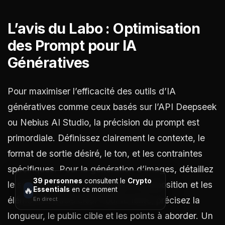
L’avis du Labo : Optimisation
des Prompt pour IA
Génératives
Pour maximiser l’efficacité des outils d’IA
génératives comme ceux basés sur l’API Deepseek
ou Nebius AI Studio, la précision du prompt est
primordiale. Définissez clairement le contexte, le
format de sortie désiré, le ton, et les contraintes
spécifiques. Pour la génération d’images, détaillez
39 personnes
consultent le
Crypto
le style artistique, l’éclairage, la composition et les
🔥
Essentials
en ce moment
éléments visuels clés. Pour le texte, précisez la
En direct
longueur, le public cible et les points à aborder. Un