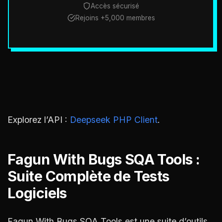
Accès sécurisé
Rejoins +5,000 membres
Explorez l’API :
Deepseek PHP Client
.
Fagun With Bugs SQA Tools :
Suite Complète de Tests
Logiciels
Fagun With Bugs SQA Tools est une suite d’outils