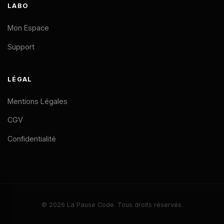
LABO
Mon Espace
Support
LÉGAL
Mentions Légales
CGV
Confidentialité
Un nouveau membre vient de
👋
rejoindre
La Pause Code
© 2026 La Pause Code. Tous droits réservés.
Cette semaine