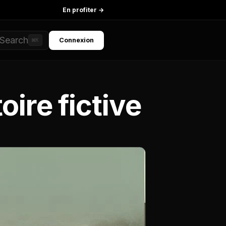
En profiter →
Search
Connexion
⌘K
oire fictive