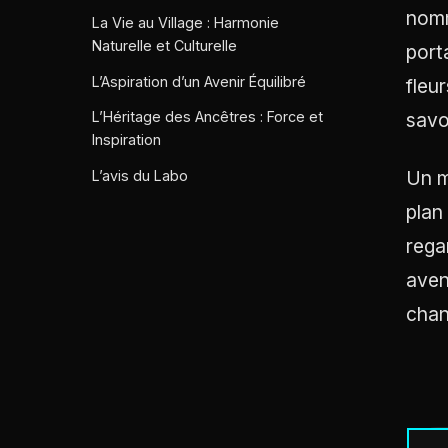
nomm
La Vie au Village : Harmonie
Naturelle et Culturelle
port
L’Aspiration d’un Avenir Équilibré
fleu
savo
L’Héritage des Ancêtres : Force et
Inspiration
Un m
L’avis du Labo
plan
rega
aven
cha