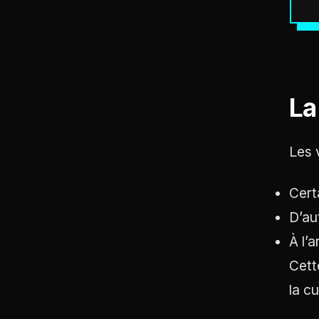
La
Les 
Cert
D’au
À l’
Cett
la c