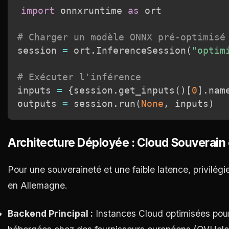
import
 onnxruntime 
as
 ort

# Charger un modèle ONNX pré-optimisé
session 
=
 ort
.
InferenceSession
(
"optim
# Exécuter l'inférence
inputs 
=
{
session
.
get_inputs
(
)
[
0
]
.
nam
outputs 
=
 session
.
run
(
None
,
 inputs
)
Architecture Déployée : Cloud Souverain
Pour une souveraineté et une faible latence, privilé
en Allemagne.
Backend Principal :
Instances Cloud optimisées pour 