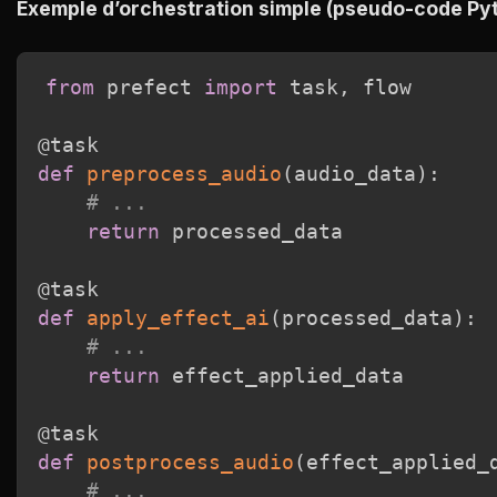
Exemple d’orchestration simple (pseudo-code Pyt
from
 prefect 
import
 task
,
 flow

@task
def
preprocess_audio
(
audio_data
)
:
# ...
return
 processed_data

@task
def
apply_effect_ai
(
processed_data
)
:
# ...
return
 effect_applied_data

@task
def
postprocess_audio
(
effect_applied_
# ...