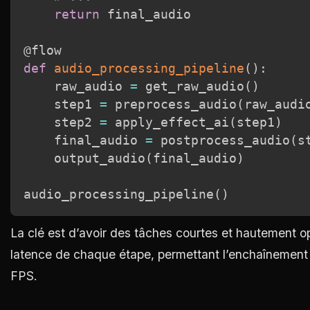
return
 final_audio

@flow
def
audio_processing_pipeline
(
)
:
    raw_audio 
=
 get_raw_audio
(
)
    step1 
=
 preprocess_audio
(
raw_audi
    step2 
=
 apply_effect_ai
(
step1
)
    final_audio 
=
 postprocess_audio
(
s
    output_audio
(
final_audio
)
audio_processing_pipeline
(
)
La clé est d’avoir des tâches courtes et hautement o
latence de chaque étape, permettant l’enchaînement 
FPS.