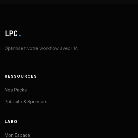
LPC
.
Optimisez votre workflow avec l'IA.
RESSOURCES
Nos Packs
Publicité & Sponsors
LABO
Un nouveau membre vient de
👋
rejoindre
La Pause Code
Cette semaine
Mon Espace