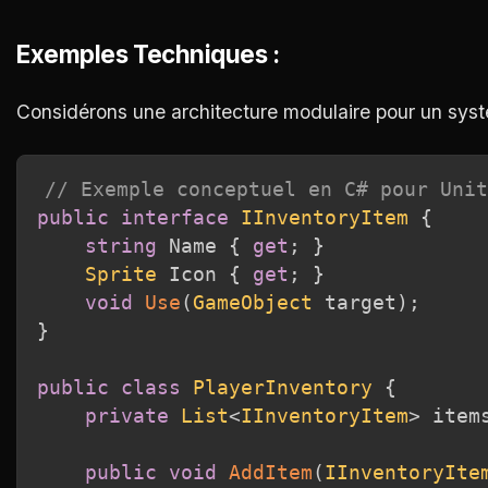
Exemples Techniques :
Considérons une architecture modulaire pour un syst
// Exemple conceptuel en C# pour Unit
public
interface
IInventoryItem
{
string
 Name 
{
get
;
}
Sprite
 Icon 
{
get
;
}
void
Use
(
GameObject
 target
)
;
}
public
class
PlayerInventory
{
private
List
<
IInventoryItem
>
 item
public
void
AddItem
(
IInventoryIte