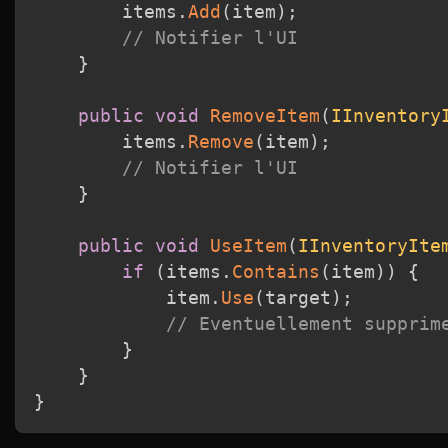
        items
.
Add
(
item
)
;
// Notifier l'UI
}
public
void
RemoveItem
(
IInventory
        items
.
Remove
(
item
)
;
// Notifier l'UI
}
public
void
UseItem
(
IInventoryIte
if
(
items
.
Contains
(
item
)
)
{
            item
.
Use
(
target
)
;
// Eventuellement supprim
}
}
}