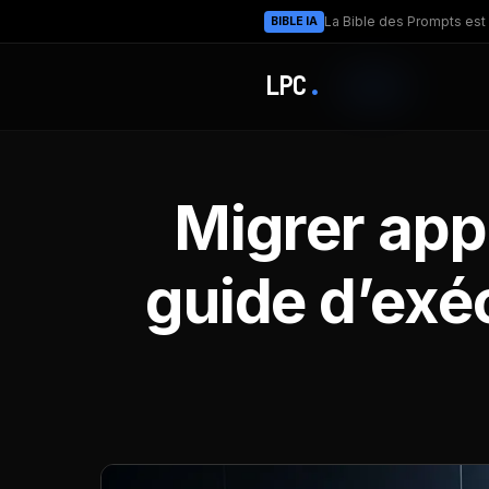
La Bible des Prompts est 
BIBLE IA
LPC
.
Migrer app
guide d’exé