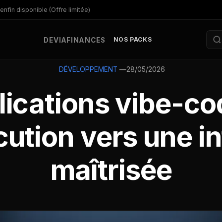
enfin disponible (Offre limitée)
NOS PACKS
DEV
IA
FINANCES
—
28/05/2026
DÉVELOPPEMENT
lications vibe-cod
cution vers une in
maîtrisée