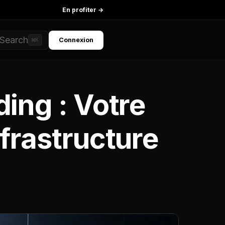
En profiter →
Search
Connexion
⌘K
ing : Votre
frastructure