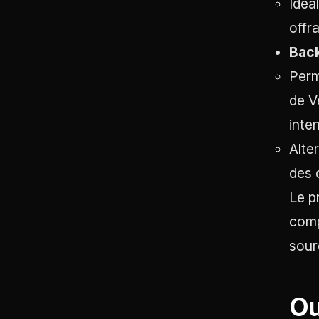
Idéa
offr
Back
Perm
de V
inten
Alte
des 
Le p
comp
sour
Ou