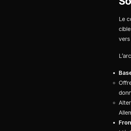
So
Le c
cibl
vers
L’ar
Base
Offr
donn
Alte
Alle
Fron