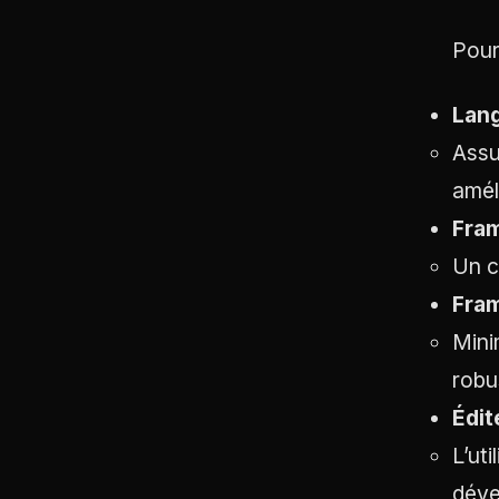
Pour
Lang
Assu
amél
Fram
Un c
Fram
Mini
robu
Édit
L’ut
déve