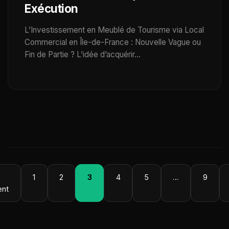
Exécution
L’Investissement en Meublé de Tourisme via Local
Commercial en Île-de-France : Nouvelle Vague ou
Fin de Partie ? L’idée d’acquérir…
1
2
3
4
5
…
9
ent