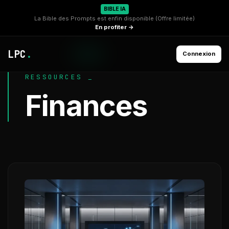
BIBLE IA
La Bible des Prompts est enfin disponible (Offre limitée)
En profiter →
LPC
.
Connexion
RESSOURCES _
Finances