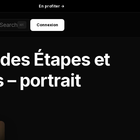
En profiter →
Search
Connexion
⌘K
 des Étapes et
 – portrait