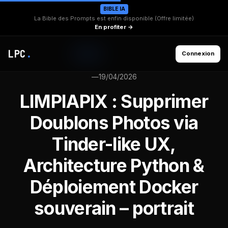
BIBLE IA
La Bible des Prompts est enfin disponible (Offre limitée)
En profiter →
LPC
.
Connexion
—
19/04/2026
LIMPIAPIX : Supprimer
Doublons Photos via
Tinder-like UX,
Architecture Python &
Déploiement Docker
souverain – portrait