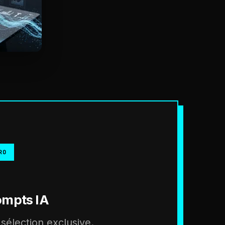
RO
ompts IA
sélection exclusive.