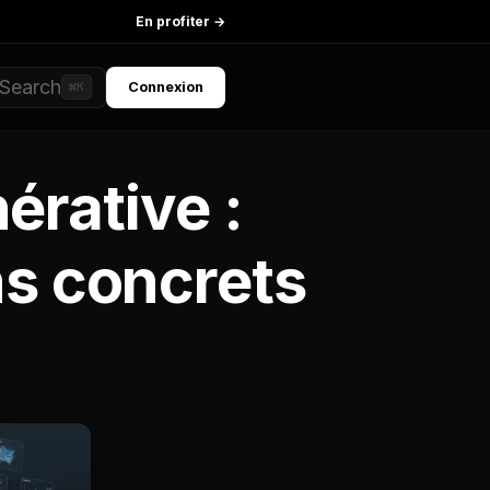
En profiter →
Search
Connexion
⌘K
érative :
ns concrets