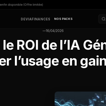
enfin disponible (Offre limitée)
NOS PACKS
DEV
IA
FINANCES
—
16/04/2026
le ROI de l’IA Gén
r l’usage en gai