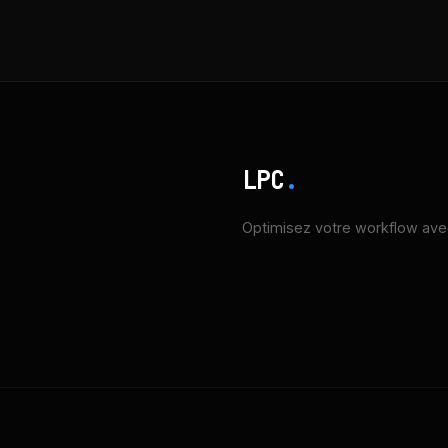
LPC
.
Optimisez votre workflow avec 