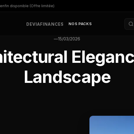
enfin disponible (Offre limitée)
NOS PACKS
DEV
IA
FINANCES
—
15/03/2026
tectural Eleganc
Landscape