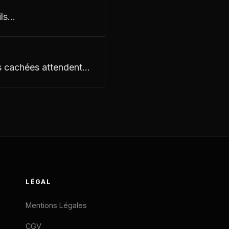
ils…
es cachées attendent…
LÉGAL
Mentions Légales
CGV