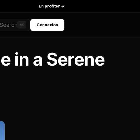
En profiter →
Search
Connexion
⌘K
e in a Serene