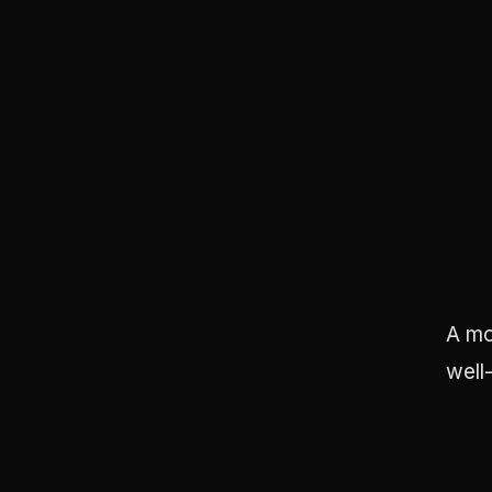
A mo
well