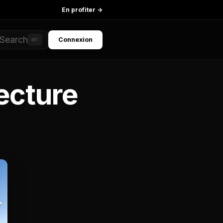
En profiter →
Search
Connexion
⌘K
ecture