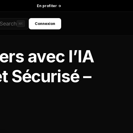
En profiter →
Search
Connexion
⌘K
ers avec l’IA
t Sécurisé –