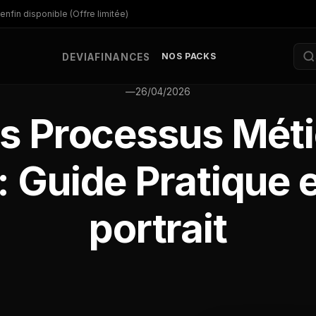
enfin disponible (Offre limitée)
NOS PACKS
DEV
IA
FINANCES
—
26/04/2026
s Processus Méti
: Guide Pratique e
portrait