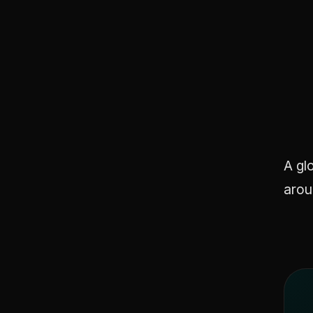
A gl
arou