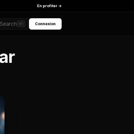
En profiter →
Search
Connexion
⌘K
ar