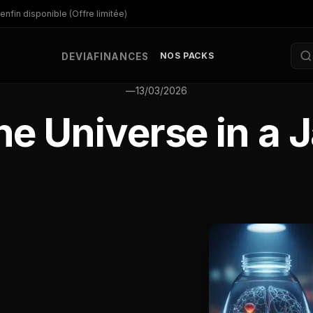
enfin disponible (Offre limitée)
NOS PACKS
DEV
IA
FINANCES
—
13/03/2026
he Universe in a J