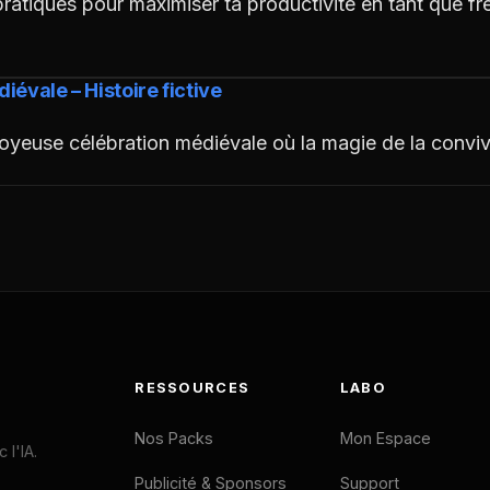
ratiques pour maximiser ta productivité en tant que fr
diévale – Histoire fictive
yeuse célébration médiévale où la magie de la conviv
RESSOURCES
LABO
Nos Packs
Mon Espace
l'IA.
Publicité & Sponsors
Support