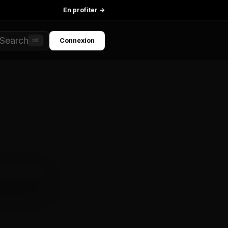
En profiter →
Search
Connexion
⌘K