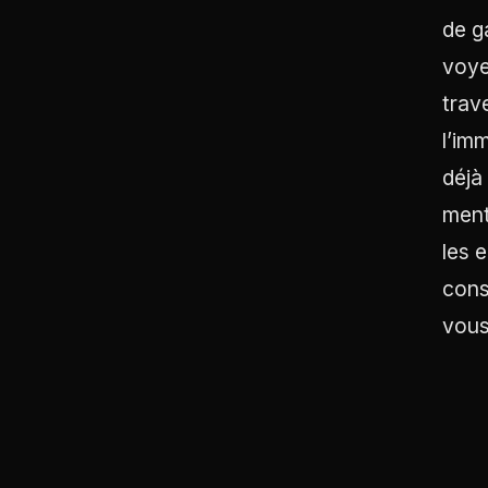
de g
voye
trav
l’imm
déjà
ment
les 
cons
vous