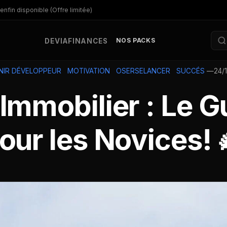
enfin disponible (Offre limitée)
NOS PACKS
DEV
IA
FINANCES
—
24/
NIR DÉVELOPPEUR
MOTIVATION
OSERSELANCER
SUCCÉS
Immobilier : Le 
our les Novices! 