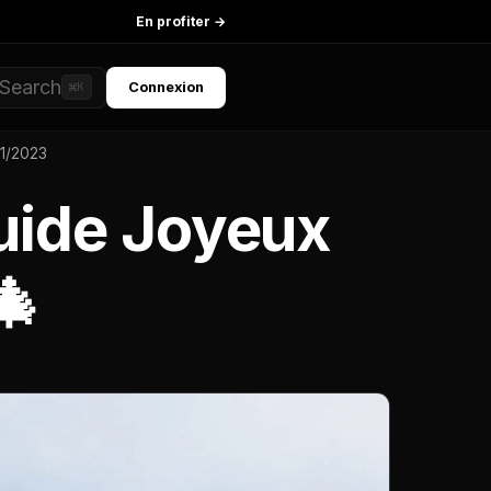
En profiter →
Search
Connexion
⌘K
11/2023
Guide Joyeux
🎄