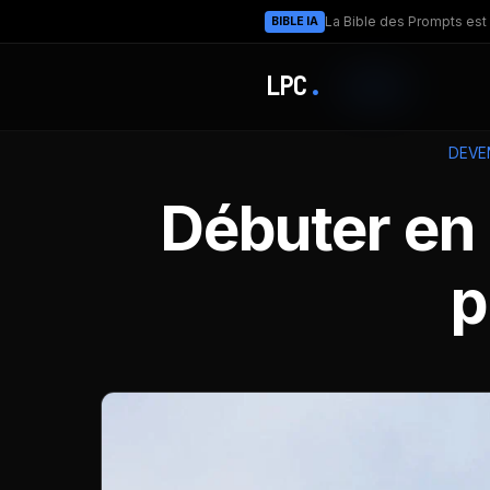
La Bible des Prompts est 
BIBLE IA
LPC
.
DEVE
Débuter en 
p