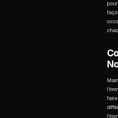
pour
faço
occa
chaq
Co
No
Main
l’im
fair
diff
l’im