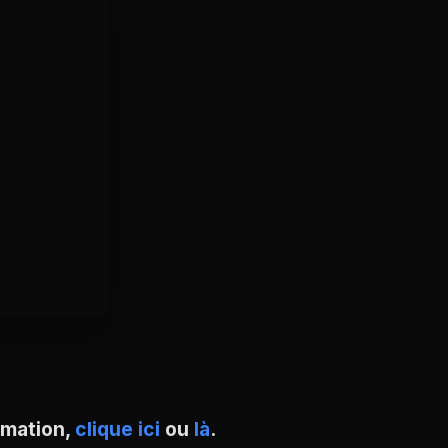
ormation,
clique ici
ou
là
.