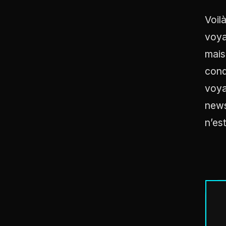
Voil
voya
mais
conq
voyag
news
n’es