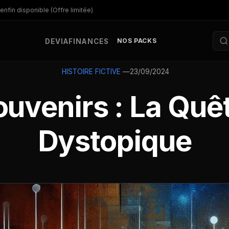
enfin disponible (Offre limitée)
NOS PACKS
DEV
IA
FINANCES
—
23/09/2024
HISTOIRE FICTIVE
ouvenirs : La Quê
Dystopique