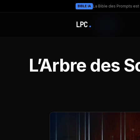
La Bible des Prompts est 
BIBLE IA
LPC
.
L’Arbre des S