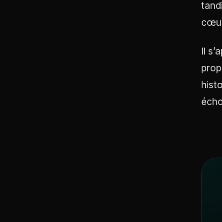
tand
cœur
Il s
prop
hist
écho