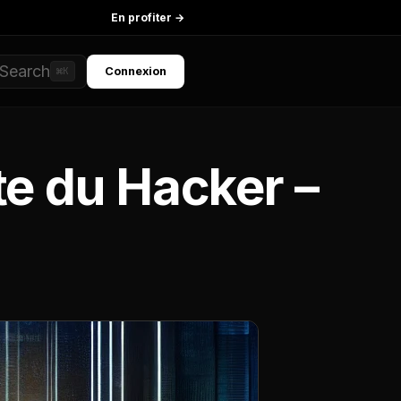
En profiter →
Search
Connexion
⌘K
te du Hacker –