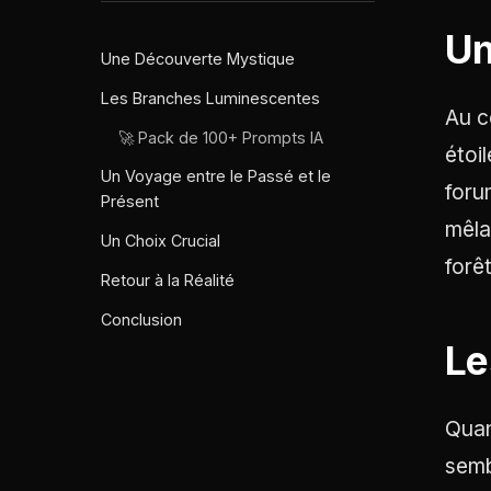
Un
Une Découverte Mystique
Les Branches Luminescentes
Au c
🚀 Pack de 100+ Prompts IA
étoi
Un Voyage entre le Passé et le
foru
Présent
mêla
Un Choix Crucial
forê
Retour à la Réalité
Conclusion
Le
Quan
semb