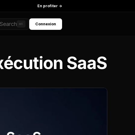
En profiter →
Search
Connexion
⌘K
Exécution SaaS