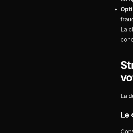
Opti
frau
La c
conc
St
vo
La d
Le 
Cons