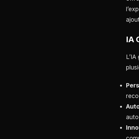
l’ex
ajou
IA 
L’IA
plus
Pers
reco
Auto
auto
Inno
comp