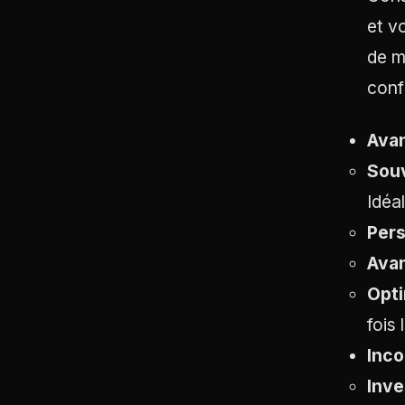
et v
de m
conf
Avan
Souv
Idéa
Pers
Avan
Opti
fois 
Inco
Inve