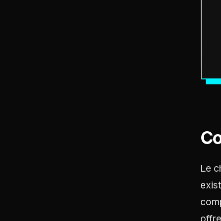
Co
Le c
exis
comp
offr