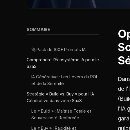
SOMMAIRE
Op
So
🚀 Pack de 100+ Prompts IA
Sé
Comprendre l’Écosystème IA pour le
SaaS
IA Générative : Les Levers du ROI
Dans
et de la Sérénité
de l
Stratégie « Build vs. Buy » pour l’IA
(Bui
Générative dans votre SaaS
l’IA
Le « Build » : Maîtrise Totale et
gara
Souveraineté Renforcée
guid
Le « Buy » : Rapidité et