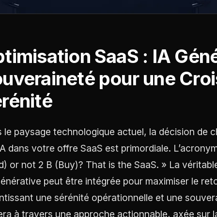
timisation SaaS : IA Géné
uveraineté pour une Croi
rénité
 le paysage technologique actuel, la décision de ch
’IA dans votre offre SaaS est primordiale. L’acronym
ld) or not 2 B (Buy)? That is the SaaS. » La véritab
 générative peut être intégrée pour maximiser le ret
ntissant une sérénité opérationnelle et une souver
era à travers une approche actionnable, axée sur la