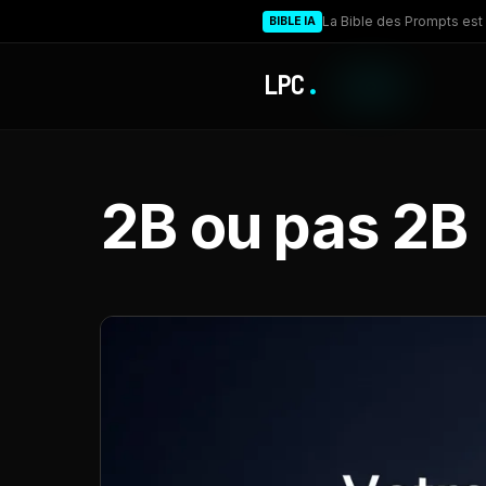
La Bible des Prompts est 
BIBLE IA
LPC
.
2B ou pas 2B 