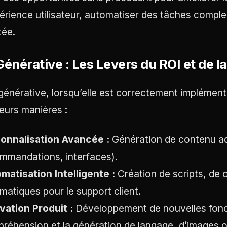
périence utilisateur, automatiser des tâches complexe
tée.
Générative : Les Levers du ROI et de l
 générative, lorsqu’elle est correctement implémen
ieurs manières :
onnalisation Avancée :
Génération de contenu adap
mmandations, interfaces).
matisation Intelligente :
Création de scripts, de
matiques pour le support client.
vation Produit :
Développement de nouvelles fonct
réhension et la génération de langage, d’images 