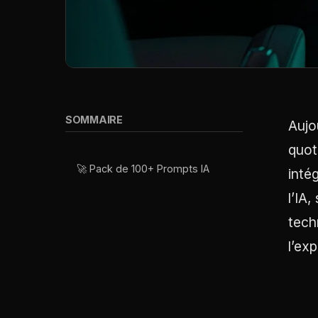
SOMMAIRE
Aujou
quot
🚀 Pack de 100+ Prompts IA
inté
l’IA
tech
l’ex