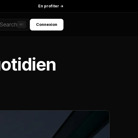
En profiter →
Search
Connexion
⌘K
otidien