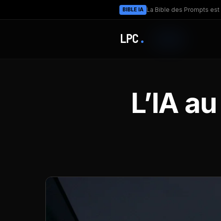
La Bible des Prompts est 
BIBLE IA
LPC
.
L’IA a