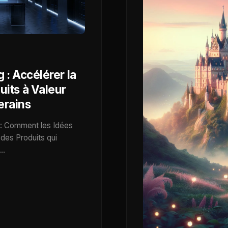
 : Accélérer la
uits à Valeur
erains
r : Comment les Idées
 des Produits qui
s…