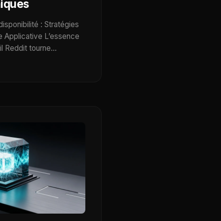
niques
isponibilité : Stratégies
e Applicative L’essence
fil Reddit tourne…