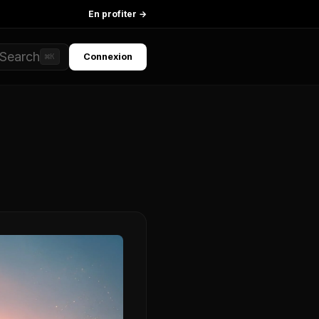
En profiter →
Search
Connexion
⌘K