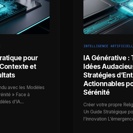
E
INTELLIGENCE ARTIFICIEL
ratique pour
IA Générative :
 Contexte et
Idées Audacieu
ltats
Stratégies d’Ent
Actionnables po
ndu avec les Modèles
Sérénité
érénité » Face à
odèles d’IA…
Créer votre propre Relig
Un Guide Stratégique po
l’Innovation L’émergenc