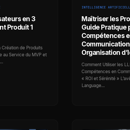
E
INTELLIGENCE ARTIFICIEL
sateurs en 3
Maîtriser les Pr
t Produit 1
Guide Pratique 
Compétences e
Communication 
a Création de Produits
Organisation d’
ive au Service du MVP et
s…
Comment Utiliser les L
Compétences en Commun
« ROI et Sérénité » L’a
Language…