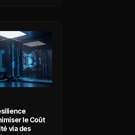
ésilience
nimiser le Coût
ité via des