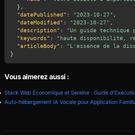
}
,
"datePublished"
:
"2023-10-27"
,
"dateModified"
:
"2023-10-27"
,
"description"
:
"Un guide technique 
"keywords"
:
"haute disponibilité, r
"articleBody"
:
"L'essence de la dis
}
Vous aimerez aussi :
Stack Web Économique et Sereine : Guide d’Exécuti
Auto-hébergement IA Vocale pour Application Familial