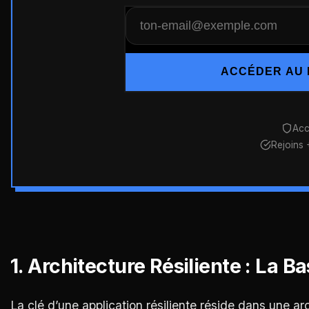
ACCÉDER AU 
Acc
Rejoins
1. Architecture Résiliente : La B
La clé d’une application résiliente réside dans une ar