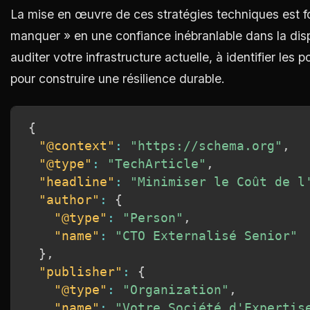
La mise en œuvre de ces stratégies techniques est f
manquer » en une confiance inébranlable dans la disp
auditer votre infrastructure actuelle, à identifier les p
pour construire une résilience durable.
{
"@context"
:
"https://schema.org"
,
"@type"
:
"TechArticle"
,
"headline"
:
"Minimiser le Coût de l
"author"
:
{
"@type"
:
"Person"
,
"name"
:
"CTO Externalisé Senior"
}
,
"publisher"
:
{
"@type"
:
"Organization"
,
"name"
:
"Votre Société d'Expertis