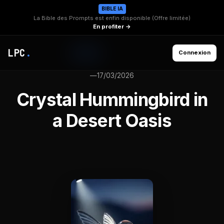
BIBLE IA
La Bible des Prompts est enfin disponible (Offre limitée)
En profiter →
LPC
.
Connexion
—
17/03/2026
Crystal Hummingbird in
a Desert Oasis