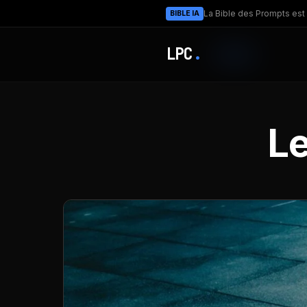
La Bible des Prompts est 
BIBLE IA
LPC
.
Le