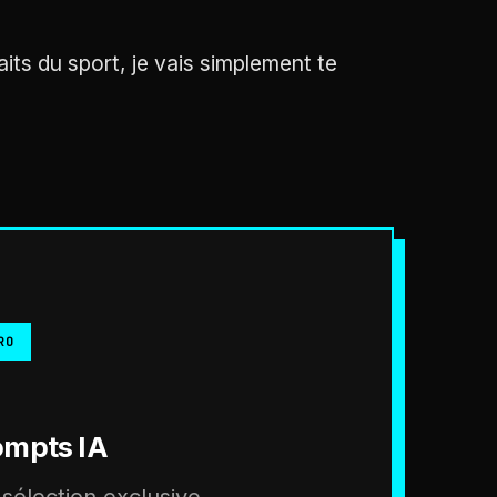
its du sport, je vais simplement te
RO
ompts IA
sélection exclusive.