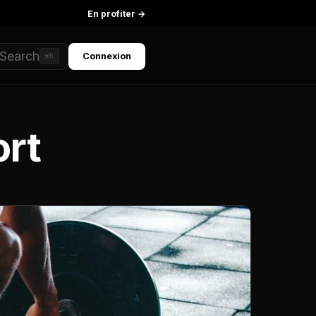
En profiter →
Search
Connexion
⌘K
ort