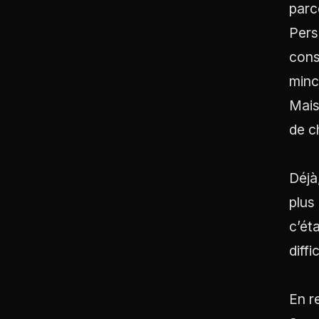
parc
Pers
cons
minc
Mais
de c
Déjà
plus
c’ét
diffi
En r