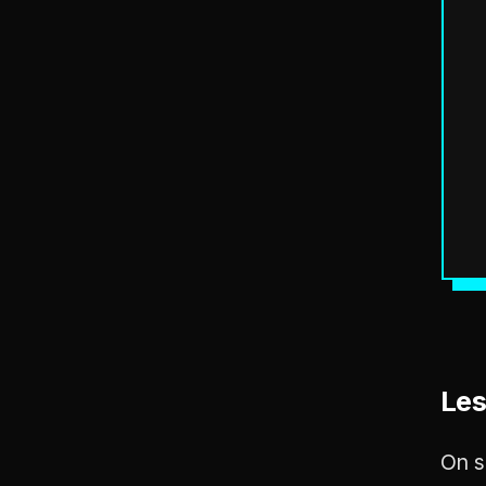
Les
On s