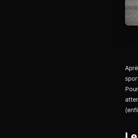
Apr
sport
Pour
atte
(enf
Le