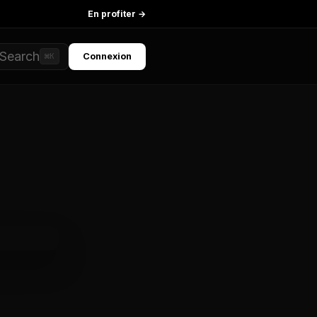
En profiter →
Search
Connexion
⌘K