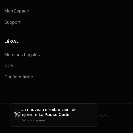
Mon Espace
Support
LÉGAL
Mentions Légales
CGV
Confidentialité
Un nouveau membre vient de
👋
rejoindre
La Pause Code
© 2026 La Pause Code. Tous droits réservés.
Cette semaine